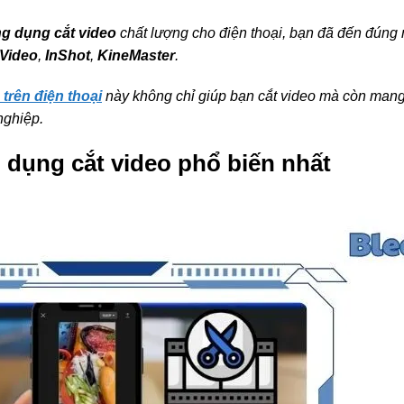
g dụng cắt video
chất lượng cho điện thoại, bạn đã đến đúng n
aVideo
,
InShot
,
KineMaster
.
 trên điện thoại
này không chỉ giúp bạn cắt video mà còn mang 
nghiệp.
dụng cắt video phổ biến nhất