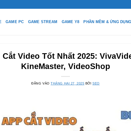
E
GAME PC
GAME STREAM
GAME Y8
PHẦN MỀM & ỨNG DỤN
Cắt Video Tốt Nhất 2025: VivaVide
KineMaster, VideoShop
ĐĂNG VÀO
THÁNG HAI 27, 2025
BỞI
SEO