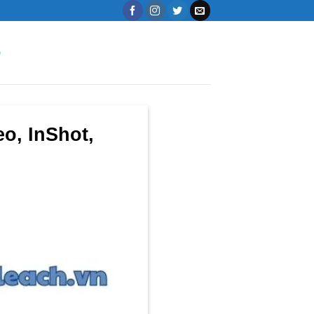
G
o, InShot,