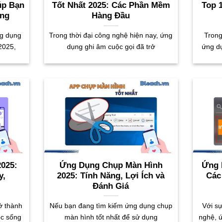
úp Bạn
Tốt Nhất 2025: Các Phần Mềm
Top 
óng
Hàng Đầu
ng dụng
Trong thời đại công nghệ hiện nay, ứng
Trong
2025,
dụng ghi âm cuộc gọi đã trở
ứng dụ
2025:
Ứng Dụng Chụp Màn Hình
Ứng 
y,
2025: Tính Năng, Lợi Ích và
Các
Đánh Giá
ở thành
Nếu bạn đang tìm kiếm ứng dụng chụp
Với s
ộc sống
màn hình tốt nhất để sử dụng
nghệ, 