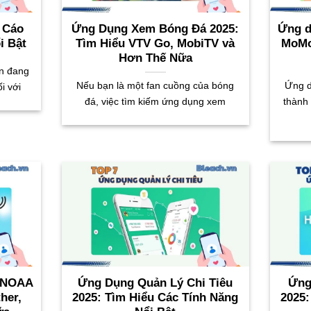
 Cáo
Ứng Dụng Xem Bóng Đá 2025:
Ứng d
i Bật
Tìm Hiểu VTV Go, MobiTV và
MoMo
Hơn Thế Nữa
n đang
Nếu bạn là một fan cuồng của bóng
Ứng d
i với
đá, việc tìm kiếm ứng dụng xem
thành
: NOAA
Ứng Dụng Quản Lý Chi Tiêu
Ứng
her,
2025: Tìm Hiểu Các Tính Năng
2025