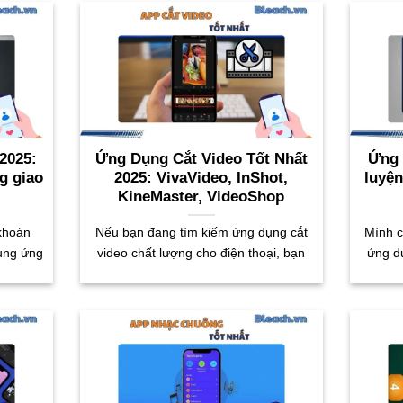
2025:
Ứng Dụng Cắt Video Tốt Nhất
​Ứng
g giao
2025: VivaVideo, InShot,
luyện
KineMaster, VideoShop
 khoán
Nếu bạn đang tìm kiếm ứng dụng cắt
Mình c
dụng ứng
video chất lượng cho điện thoại, bạn
ứng d