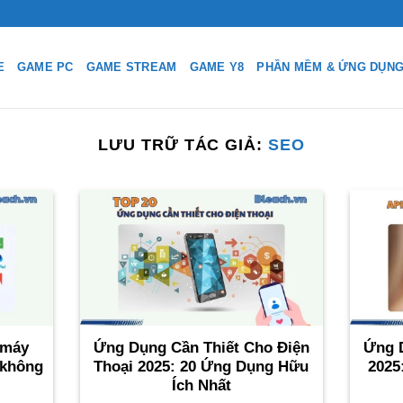
E
GAME PC
GAME STREAM
GAME Y8
PHẦN MỀM & ỨNG DỤN
LƯU TRỮ TÁC GIẢ:
SEO
 máy
Ứng Dụng Cần Thiết Cho Điện
Ứng 
 không
Thoại 2025: 20 Ứng Dụng Hữu
2025
Ích Nhất