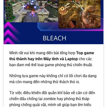
Mình rất vui khi mang đến bài tổng hợp
Top game
thủ thành hay trên Máy tính và Laptop
cho các
bạn đam mê thể loại game phòng thủ chiến thuật.
Những tựa game này không chỉ có lối chơi đa dạng
mà còn mang đến những thử thách thú vị.
Từ việc điều khiển đội quân khỉ bảo vệ căn cứ đến
chiến đấu chống lại zombie hay phòng thủ tháp
phòng chống quái vật, mình sẽ giúp bạn tìm hiểu