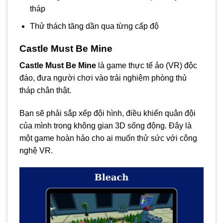
tháp
Thử thách tăng dần qua từng cấp độ
Castle Must Be Mine
Castle Must Be Mine
là game thực tế ảo (VR) độc
đáo, đưa người chơi vào trải nghiệm phòng thủ
tháp chân thật.
Bạn sẽ phải sắp xếp đội hình, điều khiển quân đội
của mình trong không gian 3D sống động. Đây là
một game hoàn hảo cho ai muốn thử sức với công
nghệ VR.