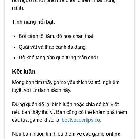
hỏi người chơi phải lựa chọn chiến thuật thông
minh.
Tính năng nổi bật:
Bối cảnh tối tăm, đồ họa chân thật
Quái vật và tháp canh đa dạng
Độ khó tăng dần qua từng màn chơi
Kết luận
Mong bạn tìm thấy game yêu thích và trải nghiệm
tuyệt vời từ danh sách này.
Đừng quên để lại bình luận hoặc chia sẻ bài viết
nếu bạn thấy thú vị. Bạn cũng có thể khám phá thêm
các tựa game khác tại
bestsoccertips.co
.
Nếu bạn muốn tìm hiểu thêm về các game
online