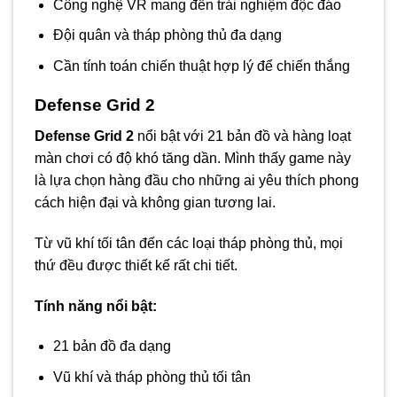
Công nghệ VR mang đến trải nghiệm độc đáo
Đội quân và tháp phòng thủ đa dạng
Cần tính toán chiến thuật hợp lý để chiến thắng
Defense Grid 2
Defense Grid 2
nổi bật với 21 bản đồ và hàng loạt
màn chơi có độ khó tăng dần. Mình thấy game này
là lựa chọn hàng đầu cho những ai yêu thích phong
cách hiện đại và không gian tương lai.
Từ vũ khí tối tân đến các loại tháp phòng thủ, mọi
thứ đều được thiết kế rất chi tiết.
Tính năng nổi bật:
21 bản đồ đa dạng
Vũ khí và tháp phòng thủ tối tân