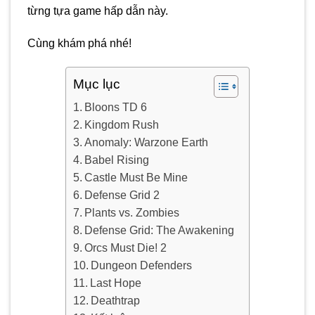
từng tựa game hấp dẫn này.
Cùng khám phá nhé!
Mục lục
Bloons TD 6
Kingdom Rush
Anomaly: Warzone Earth
Babel Rising
Castle Must Be Mine
Defense Grid 2
Plants vs. Zombies
Defense Grid: The Awakening
Orcs Must Die! 2
Dungeon Defenders
Last Hope
Deathtrap