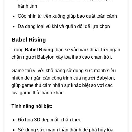
hành tinh
Góc nhìn từ trên xuống giúp bao quát toàn cảnh
Đa dạng loại vũ khí và quân đội để lựa chọn
Babel Rising
Trong
Babel Rising
, bạn sẽ vào vai Chúa Trời ngăn
chặn người Babylon xây tòa tháp cao chạm trời.
Game thú vị với khả năng sử dụng sức mạnh siêu
nhiên để ngăn cản công trình của người Babylon,
giúp game thủ cảm nhận sự khác biệt so với các
tựa game thủ thành khác.
Tính năng nổi bật:
Đồ họa 3D đẹp mắt, chân thực
Sử dụng sức mạnh thần thánh để phá hủy tòa