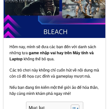
Hôm nay, mình sẽ đưa các bạn đến với danh sách
những tựa
game nhập vai hay trên Máy tính và
Laptop
không thể bỏ qua.
Các trò chơi này không chỉ cuốn hút về nội dung mà
còn có đồ họa cực đỉnh và gameplay mượt mà.
Nếu bạn đang tìm kiếm một thế giới ảo để hóa thân,
hãy cùng mình khám phá ngay nhé!
Mục lục