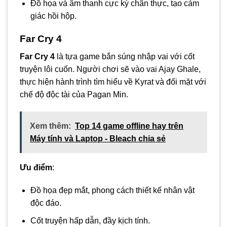
Đồ họa và âm thanh cực kỳ chân thực, tạo cảm
giác hồi hộp.
Far Cry 4
Far Cry 4
là tựa game bắn súng nhập vai với cốt
truyện lôi cuốn. Người chơi sẽ vào vai Ajay Ghale,
thực hiện hành trình tìm hiểu về Kyrat và đối mặt với
chế độ độc tài của Pagan Min.
Xem thêm:
Top 14 game offline hay trên
Máy tính và Laptop - Bleach chia sẻ
Ưu điểm
:
Đồ họa đẹp mắt, phong cách thiết kế nhân vật
độc đáo.
Cốt truyện hấp dẫn, đầy kịch tính.