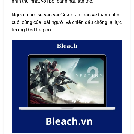
nhìn thứ nhất với bối cảnh hậu tận thế.
Người chơi sẽ vào vai Guardian, bảo vệ thành phố
cuối cùng của loài người và chiến đấu chống lại lực
lượng Red Legion.