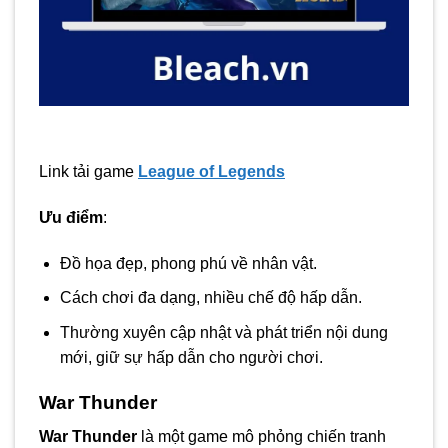
Link tải game
League of Legends
Ưu điểm
:
Đồ họa đẹp, phong phú về nhân vật.
Cách chơi đa dạng, nhiều chế độ hấp dẫn.
Thường xuyên cập nhật và phát triển nội dung
mới, giữ sự hấp dẫn cho người chơi.
War Thunder
War Thunder
là một game mô phỏng chiến tranh