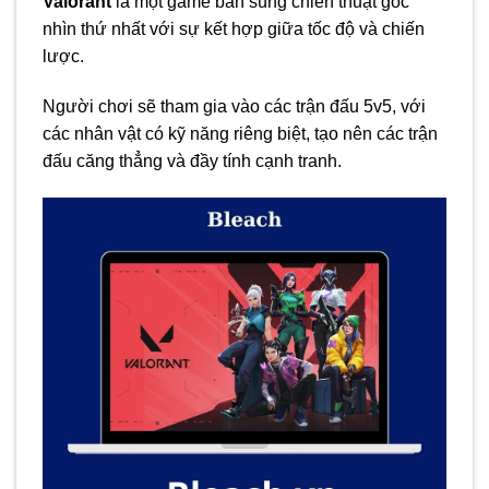
Valorant
là một game bắn súng chiến thuật góc
nhìn thứ nhất với sự kết hợp giữa tốc độ và chiến
lược.
Người chơi sẽ tham gia vào các trận đấu 5v5, với
các nhân vật có kỹ năng riêng biệt, tạo nên các trận
đấu căng thẳng và đầy tính cạnh tranh.