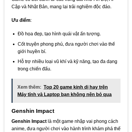
Cập và Nhật Bản, mang lại trải nghiệm độc đáo.
Ưu điểm
:
Đồ họa đẹp, tạo hình quái vật ấn tượng.
Cốt truyện phong phú, đưa người chơi vào thế
giới huyền bí.
Hỗ trợ nhiều loại vũ khí và kỹ năng, tạo đa dạng
trong chiến đấu.
Xem thêm:
Top 20 game kinh dị hay trên
Máy tính và Laptop bạn không nên bỏ qua
Genshin Impact
Genshin Impact
là một game nhập vai phong cách
anime, đưa người chơi vào hành trình khám phá thế