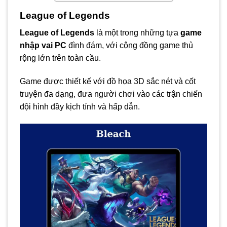
League of Legends
League of Legends
là một trong những tựa
game
nhập vai PC
đình đám, với cộng đồng game thủ
rộng lớn trên toàn cầu.
Game được thiết kế với đồ họa 3D sắc nét và cốt
truyện đa dạng, đưa người chơi vào các trận chiến
đội hình đầy kịch tính và hấp dẫn.