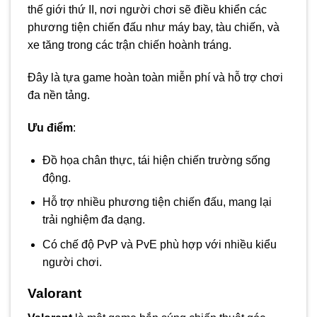
thế giới thứ II, nơi người chơi sẽ điều khiển các
phương tiện chiến đấu như máy bay, tàu chiến, và
xe tăng trong các trận chiến hoành tráng.
Đây là tựa game hoàn toàn miễn phí và hỗ trợ chơi
đa nền tảng.
Ưu điểm
:
Đồ họa chân thực, tái hiện chiến trường sống
động.
Hỗ trợ nhiều phương tiện chiến đấu, mang lại
trải nghiệm đa dạng.
Có chế độ PvP và PvE phù hợp với nhiều kiểu
người chơi.
Valorant