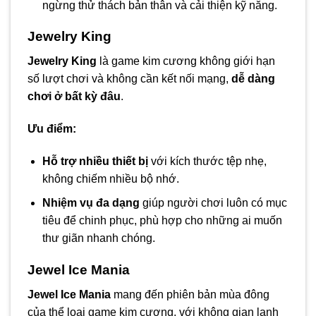
ngừng thử thách bản thân và cải thiện kỹ năng.
Jewelry King
Jewelry King
là game kim cương không giới hạn
số lượt chơi và không cần kết nối mạng,
dễ dàng
chơi ở bất kỳ đâu
.
Ưu điểm:
Hỗ trợ nhiều thiết bị
với kích thước tệp nhẹ,
không chiếm nhiều bộ nhớ.
Nhiệm vụ đa dạng
giúp người chơi luôn có mục
tiêu để chinh phục, phù hợp cho những ai muốn
thư giãn nhanh chóng.
Jewel Ice Mania
Jewel Ice Mania
mang đến phiên bản mùa đông
của thể loại game kim cương, với không gian lạnh