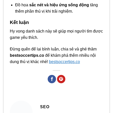
Đồ họa
sắc nét và hiệu ứng sống động
tăng
thêm phần thú vị khi trải nghiệm.
Kết luận
Hy vọng danh sách này sẽ giúp mọi người tìm được
game yêu thích.
Đừng quên để lại bình luận, chia sẻ và ghé thăm
bestsoccertips.co
để khám phá thêm nhiều nội
dung thú vị khác nhé!
bestsoccertips.co
SEO