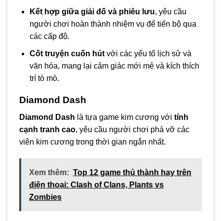
Kết hợp giữa giải đố và phiêu lưu
, yêu cầu
người chơi hoàn thành nhiệm vụ để tiến bộ qua
các cấp độ.
Cốt truyện cuốn hút
với các yếu tố lịch sử và
văn hóa, mang lại cảm giác mới mẻ và kích thích
trí tò mò.
Diamond Dash
Diamond Dash
là tựa game kim cương với
tính
cạnh tranh cao
, yêu cầu người chơi phá vỡ các
viên kim cương trong thời gian ngắn nhất.
Xem thêm:
Top 12 game thủ thành hay trên
điện thoại: Clash of Clans, Plants vs
Zombies