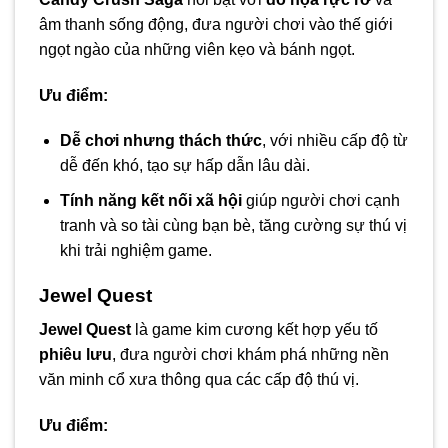
âm thanh sống động, đưa người chơi vào thế giới
ngọt ngào của những viên kẹo và bánh ngọt.
Ưu điểm:
Dễ chơi nhưng thách thức
, với nhiều cấp độ từ
dễ đến khó, tạo sự hấp dẫn lâu dài.
Tính năng kết nối xã hội
giúp người chơi cạnh
tranh và so tài cùng bạn bè, tăng cường sự thú vị
khi trải nghiệm game.
Jewel Quest
Jewel Quest
là game kim cương kết hợp yếu tố
phiêu lưu
, đưa người chơi khám phá những nền
văn minh cổ xưa thông qua các cấp độ thú vị.
Ưu điểm: