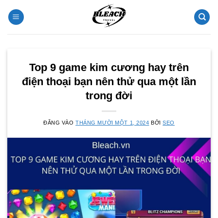
Bỏ
qua
nội
dung
Top 9 game kim cương hay trên
điện thoại bạn nên thử qua một lần
trong đời
ĐĂNG VÀO
THÁNG MƯỜI MỘT 1, 2024
BỞI
SEO