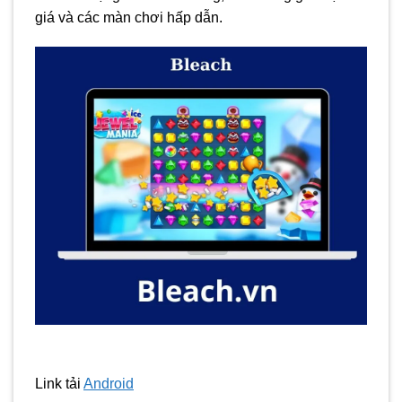
giá và các màn chơi hấp dẫn.
Link tải
Android