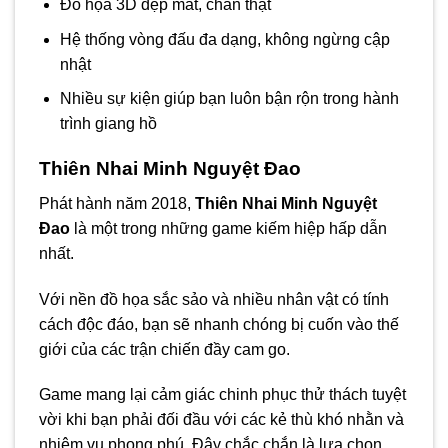
Đồ họa 3D đẹp mắt, chân thật
Hệ thống vòng đấu đa dạng, không ngừng cập
nhật
Nhiều sự kiện giúp bạn luôn bận rộn trong hành
trình giang hồ
Thiên Nhai Minh Nguyệt Đao
Phát hành năm 2018,
Thiên Nhai Minh Nguyệt
Đao
là một trong những game kiếm hiệp hấp dẫn
nhất.
Với nền đồ họa sắc sảo và nhiều nhân vật có tính
cách độc đáo, bạn sẽ nhanh chóng bị cuốn vào thế
giới của các trận chiến đầy cam go.
Game mang lại cảm giác chinh phục thử thách tuyệt
vời khi bạn phải đối đầu với các kẻ thù khó nhằn và
nhiệm vụ phong phú. Đây chắc chắn là lựa chọn