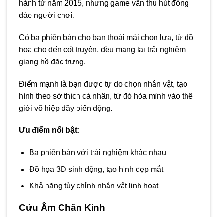
hành từ năm 2015, nhưng game vẫn thu hút đông
đảo người chơi.
Có ba phiên bản cho bạn thoải mái chọn lựa, từ đồ
họa cho đến cốt truyện, đều mang lại trải nghiệm
giang hồ đặc trưng.
Điểm mạnh là bạn được tự do chọn nhân vật, tạo
hình theo sở thích cá nhân, từ đó hòa mình vào thế
giới võ hiệp đầy biến động.
Ưu điểm nổi bật:
Ba phiên bản với trải nghiệm khác nhau
Đồ họa 3D sinh động, tạo hình đẹp mắt
Khả năng tùy chỉnh nhân vật linh hoạt
Cửu Âm Chân Kinh