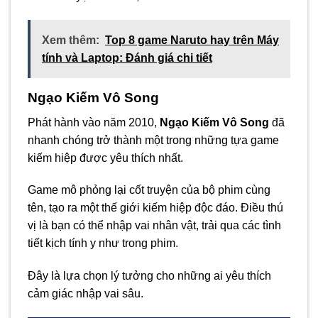
Xem thêm:
Top 8 game Naruto hay trên Máy
tính và Laptop: Đánh giá chi tiết
Ngạo Kiếm Vô Song
Phát hành vào năm 2010,
Ngạo Kiếm Vô Song
đã
nhanh chóng trở thành một trong những tựa game
kiếm hiệp được yêu thích nhất.
Game mô phỏng lại cốt truyện của bộ phim cùng
tên, tạo ra một thế giới kiếm hiệp độc đáo. Điều thú
vị là bạn có thể nhập vai nhân vật, trải qua các tình
tiết kịch tính y như trong phim.
Đây là lựa chọn lý tưởng cho những ai yêu thích
cảm giác nhập vai sâu.