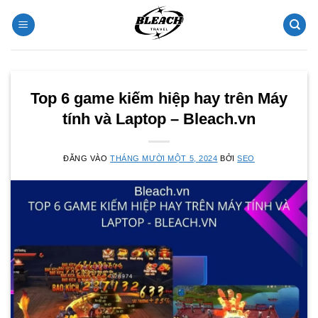
Bỏ
qua
nội
dung
Top 6 game kiếm hiệp hay trên Máy
tính và Laptop – Bleach.vn
ĐĂNG VÀO
THÁNG MƯỜI MỘT 5, 2024
BỞI
SEO